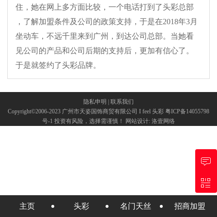
住，她在网上多方面比较，一个电话打到了头彩总部
，了解加盟条件及公司的政策支持，于是在2018年3月
坐动车，不远千里来到广州，到达公司总部。当她看
见公司的产品和公司后期的支持后，更加有信心了。
于是就签约了头彩品牌。
隐私申明
|
联系我们
Copyright©2006-2023 广州市天姿国饰商贸有限公司 I feel 头彩
粤ICP备14055798
号-1
投资有风险，选择需谨慎！
网站设计
:
洛壹网络
主页
头彩
名门天丝
招商加盟