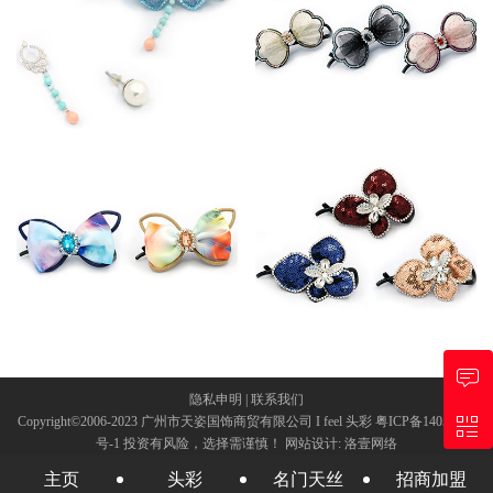
凤
雾 蝶
隐私申明
|
联系我们
Copyright©2006-2023 广州市天姿国饰商贸有限公司 I feel 头彩
粤ICP备14055798
号-1
投资有风险，选择需谨慎！
网站设计
:
洛壹网络
廓 型
丽 影
主页
头彩
名门天丝
招商加盟