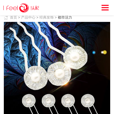
首页
>
产品中心
>
经典发饰
> 都市活力