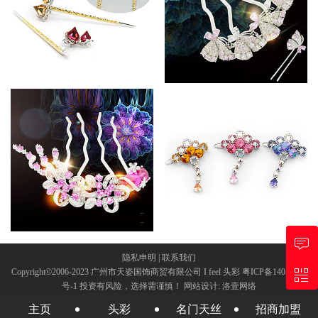
寿 桃
赏心悦美
隐私申明
|
联系我们
Copyright©2006-2023 广州市天姿国饰商贸有限公司 I feel 头彩
粤ICP备14055798
号-1
投资有风险，选择需谨慎！
网站设计
:
洛壹网络
女人花
中国结
主页
头彩
名门天丝
招商加盟