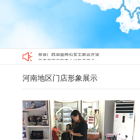
恭喜广西南宁李小姐新店开业
恭喜江苏无锡朱女士新店开业
恭喜广西加盟商石女士新店开业
河南地区门店形象展示