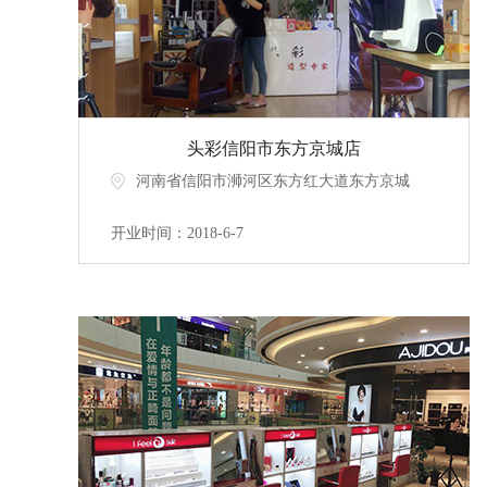
头彩信阳市东方京城店
河南省信阳市浉河区东方红大道东方京城
开业时间：2018-6-7