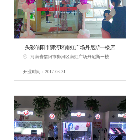
头彩信阳市狮河区南虹广场丹尼斯一楼店
河南省信阳市狮河区南虹广场丹尼斯一楼
开业时间：2017-03-31