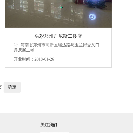
头彩郑州丹尼斯二楼店
河南省郑州市高新区瑞达路与玉兰街交叉口
丹尼斯二楼
开业时间：2018-01-26
页
确定
关注我们