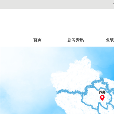
首页
新闻资讯
业绩